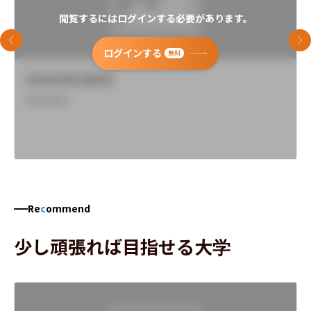
閲覧するにはログインする必要があります。
前のスライド
次
ログインする
無料
University Name
Overview
Re
c
ommend
少し頑張れば目指せる大学