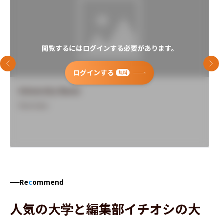
閲覧するにはログインする必要があります。
前のスライド
次
ログインする
無料
University Name
Overview
Re
c
ommend
人気の大学と編集部イチオシの大