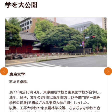
学を大公開
前のスライド
次
東京大学
志ある卓越。

1877(明治10)年4月、東京開成学校と東京医学校が合併し、
法学、理学、文学の3学部と医学部および予備門(第一高等
学校の前身)で構成される東京大学が誕生しました。

以後、工部大学校や東京農林学校等、さまざまな学校と合