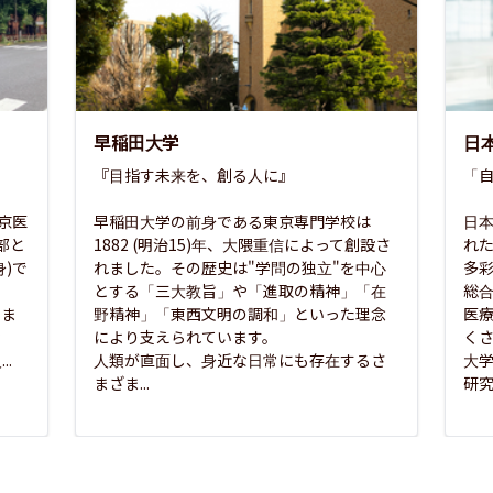
早稲田大学
日
『目指す未来を、創る人に』

「自
東京医
早稲田大学の前身である東京専門学校は
日本
部と
1882 (明治15)年、大隈重信によって創設さ
れ
)で
れました。その歴史は"学問の独立"を中心
多
とする「三大教旨」や「進取の精神」「在
総
さま
野精神」「東西文明の調和」といった理念
医
な
により支えられています。

く
..
人類が直面し、身近な日常にも存在するさ
大
まざま...
研究