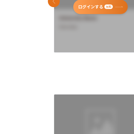
前のスライド
ログインする
無料
University Name
Overview