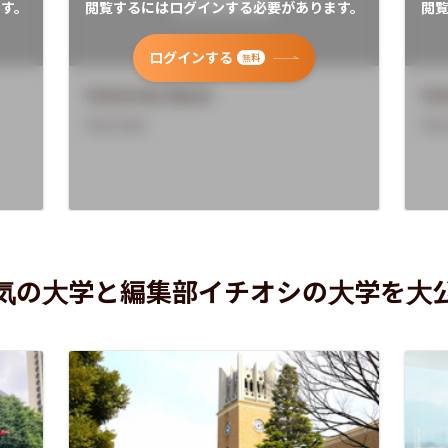
す。
閲覧するにはログインする必要があります。
閲
ログインする
無料
University Name
Uni
Overview
Ove
気の大学と編集部イチオシの大学を大