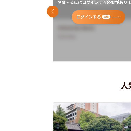
閲覧するにはログインする必要がありま
前のスライド
ログインする
無料
University Name
Overview
人