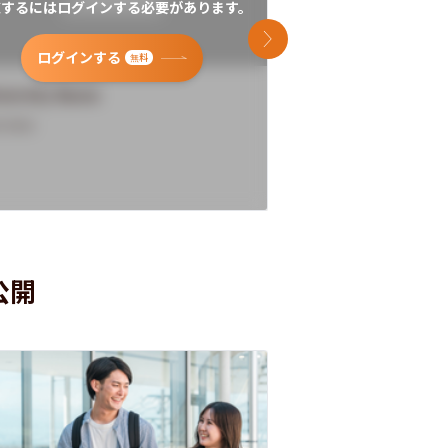
覧するにはログインする必要があります。
閲覧するにはログイン
次のスライド
ログインする
ログインす
無料
versity Name
University Name
rview
Overview
公開