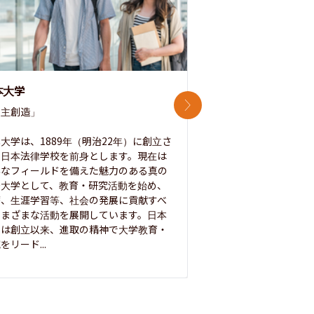
本大学
中央大学
次のスライド
主創造」

次世代を拓く「行動
「さらに開かれた大学
大学は、1889年（明治22年）に創立さ
た日本法律学校を前身とします。現在は
1885年に創立した
彩なフィールドを備えた魅力のある真の
ノ素ヲ養フ」という
合大学として、教育・研究活動を始め、
白門を象徴とする伝統
療、生涯学習等、社会の発展に貢献すべ
って築き、いつの時代
さまざまな活動を展開しています。日本
来を拓く人材を数多
学は創立以来、進取の精神で大学教育・
た。この建学の精神は、
をリード...