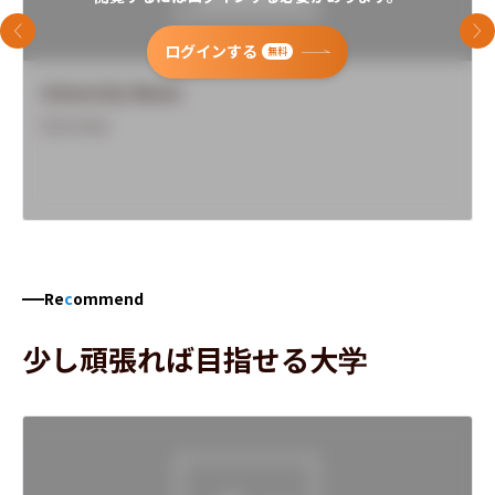
前のスライド
次
ログインする
無料
University Name
Overview
Re
c
ommend
少し頑張れば目指せる大学