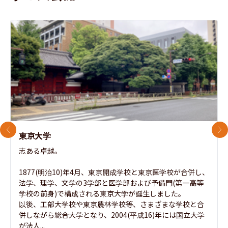
前のスライド
次
東京大学
志ある卓越。

1877(明治10)年4月、東京開成学校と東京医学校が合併し、
法学、理学、文学の3学部と医学部および予備門(第一高等
学校の前身)で構成される東京大学が誕生しました。

以後、工部大学校や東京農林学校等、さまざまな学校と合
併しながら総合大学となり、2004(平成16)年には国立大学
が法人...