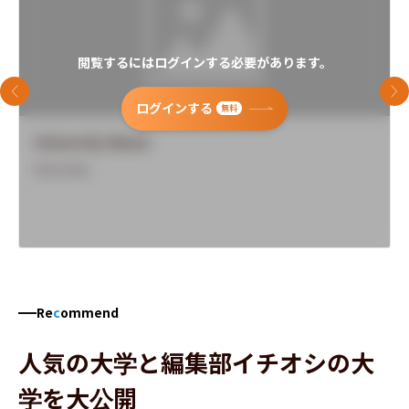
閲覧するにはログインする必要があります。
前のスライド
次
ログインする
無料
University Name
Overview
Re
c
ommend
人気の大学と編集部イチオシの大
学を大公開