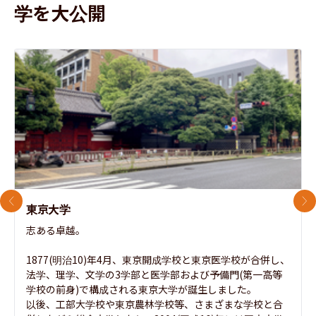
学を大公開
前のスライド
次
東京大学
志ある卓越。

1877(明治10)年4月、東京開成学校と東京医学校が合併し、
法学、理学、文学の3学部と医学部および予備門(第一高等
学校の前身)で構成される東京大学が誕生しました。

以後、工部大学校や東京農林学校等、さまざまな学校と合