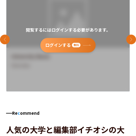
閲覧するにはログインする必要があります。
前のスライド
次
ログインする
無料
University Name
Overview
Re
c
ommend
人気の大学と編集部イチオシの大