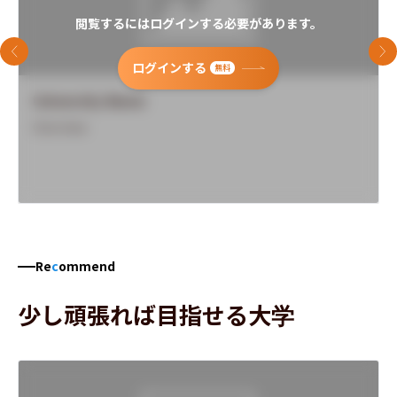
閲覧するにはログインする必要があります。
前のスライド
次
ログインする
無料
University Name
Overview
Re
c
ommend
少し頑張れば目指せる大学