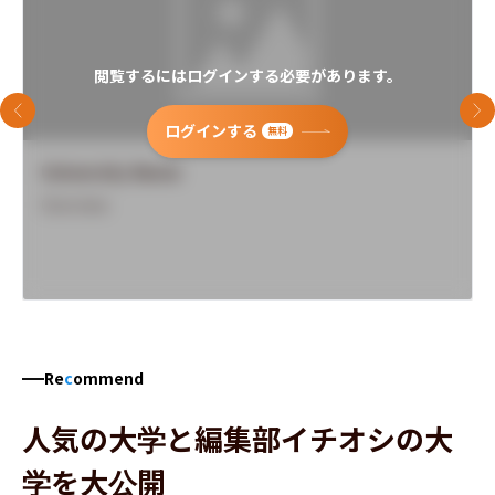
閲覧するにはログインする必要があります。
前のスライド
次
ログインする
無料
University Name
Overview
Re
c
ommend
人気の大学と編集部イチオシの大
学を大公開