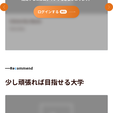
前のスライド
次
ログインする
無料
University Name
Overview
Re
c
ommend
少し頑張れば目指せる大学