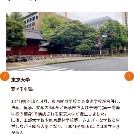
前のスライド
次
東京大学
志ある卓越。

1877(明治10)年4月、東京開成学校と東京医学校が合併し、
法学、理学、文学の3学部と医学部および予備門(第一高等
学校の前身)で構成される東京大学が誕生しました。

以後、工部大学校や東京農林学校等、さまざまな学校と合
併しながら総合大学となり、2004(平成16)年には国立大学
が法人...