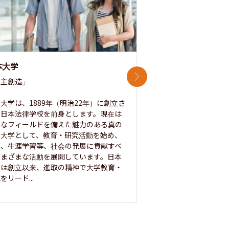
本大学
中央大学
次のスライド
主創造」

次世代を拓く「行動
「さらに開かれた大学
大学は、1889年（明治22年）に創立さ
た日本法律学校を前身とします。現在は
1885年に創立した
彩なフィールドを備えた魅力のある真の
ノ素ヲ養フ」という
合大学として、教育・研究活動を始め、
白門を象徴とする伝統
療、生涯学習等、社会の発展に貢献すべ
って築き、いつの時代
さまざまな活動を展開しています。日本
来を拓く人材を数多
学は創立以来、進取の精神で大学教育・
た。この建学の精神は、
をリード...