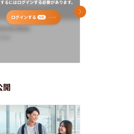
覧するにはログインする必要があります。
閲覧するにはログイン
次のスライド
ログインする
ログインす
無料
versity Name
University Name
rview
Overview
公開