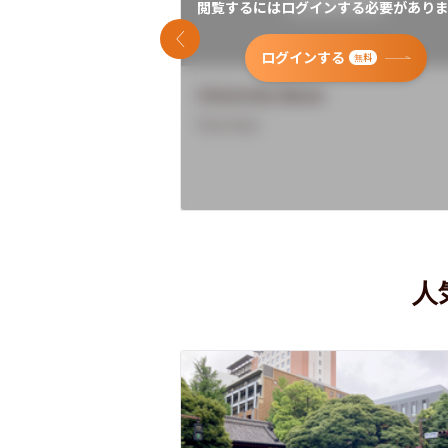
閲覧するにはログインする必要がありま
前のスライド
ログインする
無料
University Name
Overview
人