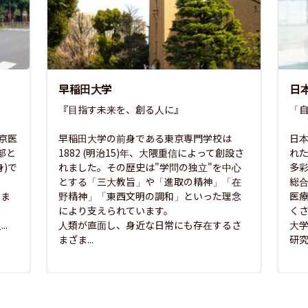
早稲田大学
日
『目指す未来を、創る人に』

「自
東京医
早稲田大学の前身である東京専門学校は
日本
部と
1882 (明治15)年、大隈重信によって創設さ
れ
)で
れました。その歴史は"学問の独立"を中心
多
とする「三大教旨」や「進取の精神」「在
総
さま
野精神」「東西文明の調和」といった理念
医
な
により支えられています。

く
..
人類が直面し、身近な日常にも存在するさ
大
まざま...
研究