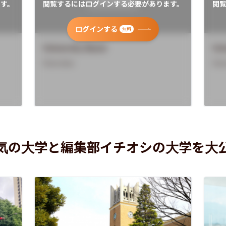
す。
閲覧するにはログインする必要があります。
閲
ログインする
無料
University Name
Uni
Overview
Ove
気の大学と編集部イチオシの大学を大