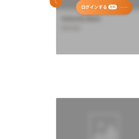
前のスライド
ログインする
無料
University Name
Overview