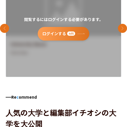
閲覧するにはログインする必要があります。
前のスライド
次
ログインする
無料
University Name
Overview
Re
c
ommend
人気の大学と編集部イチオシの大
学を大公開