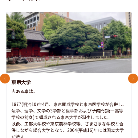
前のスライド
次
東京大学
志ある卓越。

1877(明治10)年4月、東京開成学校と東京医学校が合併し、
法学、理学、文学の3学部と医学部および予備門(第一高等
学校の前身)で構成される東京大学が誕生しました。

以後、工部大学校や東京農林学校等、さまざまな学校と合
併しながら総合大学となり、2004(平成16)年には国立大学
が法人...