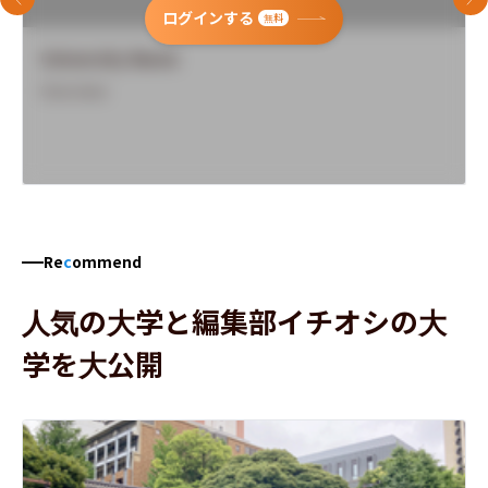
前のスライド
次
ログインする
無料
University Name
Overview
Re
c
ommend
人気の大学と編集部イチオシの大
学を大公開