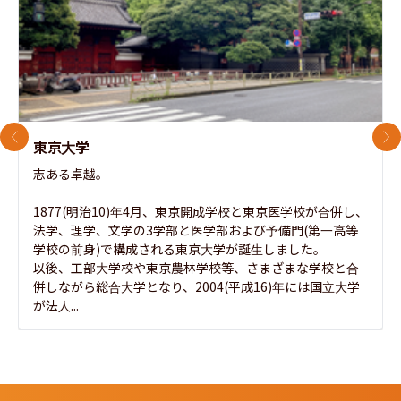
前のスライド
次
東京大学
志ある卓越。

1877(明治10)年4月、東京開成学校と東京医学校が合併し、
法学、理学、文学の3学部と医学部および予備門(第一高等
学校の前身)で構成される東京大学が誕生しました。

以後、工部大学校や東京農林学校等、さまざまな学校と合
併しながら総合大学となり、2004(平成16)年には国立大学
が法人...