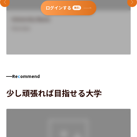
前のスライド
次
ログインする
無料
University Name
Overview
Re
c
ommend
少し頑張れば目指せる大学