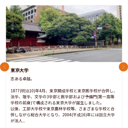
前のスライド
次
東京大学
志ある卓越。

1877(明治10)年4月、東京開成学校と東京医学校が合併し、
法学、理学、文学の3学部と医学部および予備門(第一高等
学校の前身)で構成される東京大学が誕生しました。

以後、工部大学校や東京農林学校等、さまざまな学校と合
併しながら総合大学となり、2004(平成16)年には国立大学
が法人...