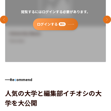
閲覧するにはログインする必要があります。
前のスライド
次
ログインする
無料
University Name
Overview
Re
c
ommend
人気の大学と編集部イチオシの大
学を大公開