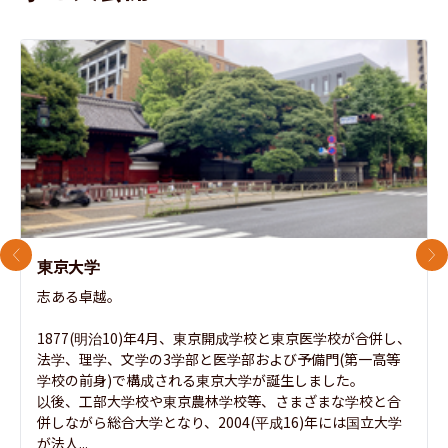
前のスライド
次
東京大学
志ある卓越。

1877(明治10)年4月、東京開成学校と東京医学校が合併し、
法学、理学、文学の3学部と医学部および予備門(第一高等
学校の前身)で構成される東京大学が誕生しました。

以後、工部大学校や東京農林学校等、さまざまな学校と合
併しながら総合大学となり、2004(平成16)年には国立大学
が法人...