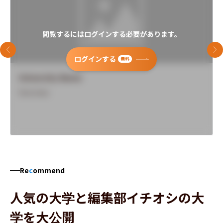
閲覧するにはログインする必要があります。
前のスライド
次
ログインする
無料
University Name
Overview
Re
c
ommend
人気の大学と編集部イチオシの大
学を大公開