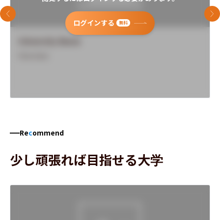
前のスライド
次
ログインする
無料
University Name
Overview
Re
c
ommend
少し頑張れば目指せる大学