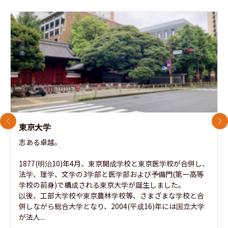
前のスライド
次
東京大学
志ある卓越。

1877(明治10)年4月、東京開成学校と東京医学校が合併し、
法学、理学、文学の3学部と医学部および予備門(第一高等
学校の前身)で構成される東京大学が誕生しました。

以後、工部大学校や東京農林学校等、さまざまな学校と合
併しながら総合大学となり、2004(平成16)年には国立大学
が法人...