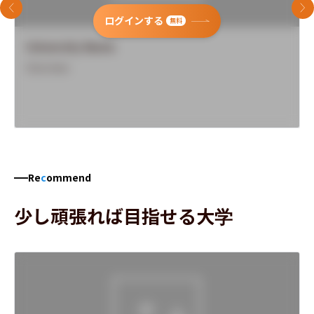
前のスライド
次
ログインする
無料
University Name
Overview
Re
c
ommend
少し頑張れば目指せる大学