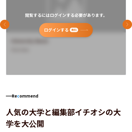
閲覧するにはログインする必要があります。
前のスライド
次
ログインする
無料
University Name
Overview
Re
c
ommend
人気の大学と編集部イチオシの大
学を大公開