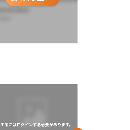
versity Name
University Name
rview
Overview
覧するにはログインする必要があります。
閲覧するにはログイン