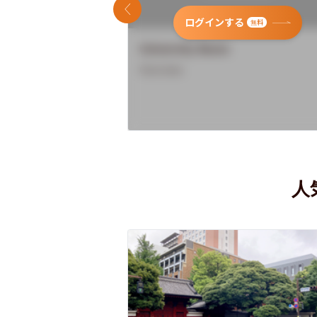
前のスライド
ログインする
無料
University Name
Overview
人