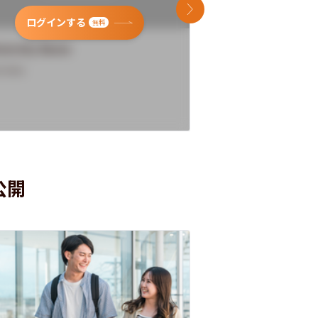
次のスライド
ログインする
ログインす
無料
versity Name
University Name
rview
Overview
公開