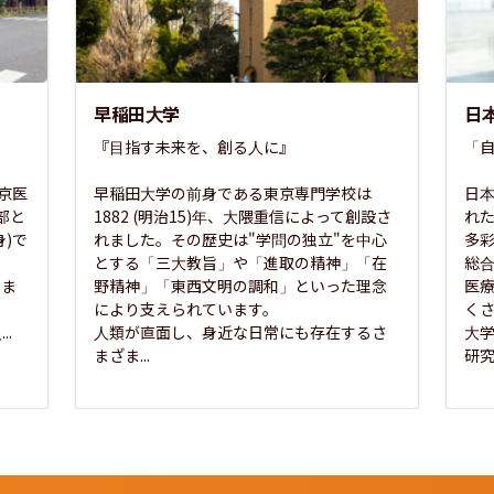
早稲田大学
日
『目指す未来を、創る人に』

「自
東京医
早稲田大学の前身である東京専門学校は
日本
部と
1882 (明治15)年、大隈重信によって創設さ
れ
)で
れました。その歴史は"学問の独立"を中心
多
とする「三大教旨」や「進取の精神」「在
総
さま
野精神」「東西文明の調和」といった理念
医
な
により支えられています。

く
..
人類が直面し、身近な日常にも存在するさ
大
まざま...
研究