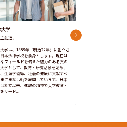
本大学
中央大学
次のスライド
主創造」

次世代を拓く「行動
「さらに開かれた大学
大学は、1889年（明治22年）に創立さ
た日本法律学校を前身とします。現在は
1885年に創立した
彩なフィールドを備えた魅力のある真の
ノ素ヲ養フ」という
合大学として、教育・研究活動を始め、
白門を象徴とする伝統
療、生涯学習等、社会の発展に貢献すべ
って築き、いつの時代
さまざまな活動を展開しています。日本
来を拓く人材を数多
学は創立以来、進取の精神で大学教育・
た。この建学の精神は、
をリード...