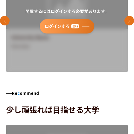
閲覧するにはログインする必要があります。
前のスライド
次
ログインする
無料
University Name
Overview
Re
c
ommend
少し頑張れば目指せる大学