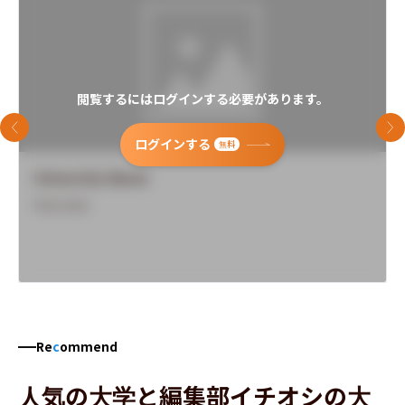
閲覧するにはログインする必要があります。
前のスライド
次
ログインする
無料
University Name
Overview
Re
c
ommend
人気の大学と編集部イチオシの大