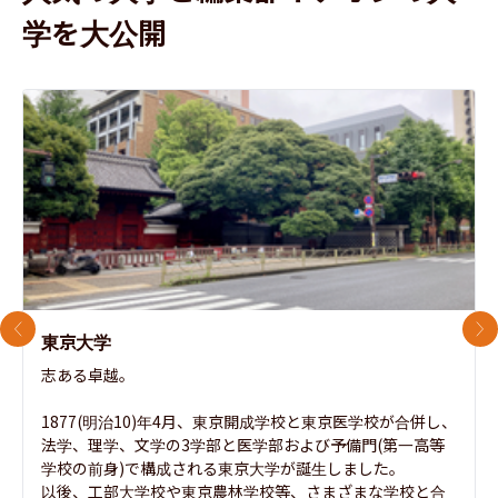
学を大公開
前のスライド
次
東京大学
志ある卓越。

1877(明治10)年4月、東京開成学校と東京医学校が合併し、
法学、理学、文学の3学部と医学部および予備門(第一高等
学校の前身)で構成される東京大学が誕生しました。

以後、工部大学校や東京農林学校等、さまざまな学校と合