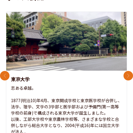
前のスライド
次
東京大学
志ある卓越。

1877(明治10)年4月、東京開成学校と東京医学校が合併し、
法学、理学、文学の3学部と医学部および予備門(第一高等
学校の前身)で構成される東京大学が誕生しました。

以後、工部大学校や東京農林学校等、さまざまな学校と合
併しながら総合大学となり、2004(平成16)年には国立大学
が法人...