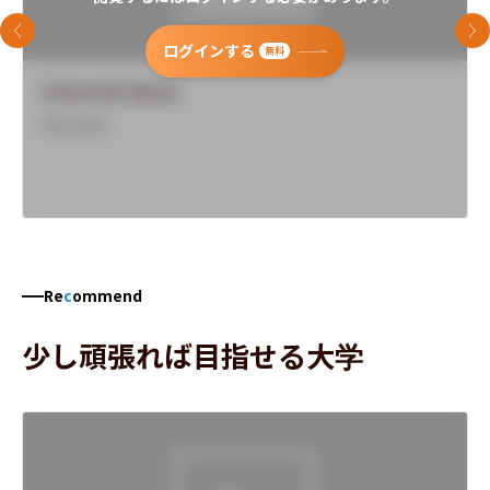
前のスライド
次
ログインする
無料
University Name
Overview
Re
c
ommend
少し頑張れば目指せる大学