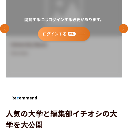
閲覧するにはログインする必要があります。
前のスライド
次
ログインする
無料
University Name
Overview
Re
c
ommend
人気の大学と編集部イチオシの大
学を大公開