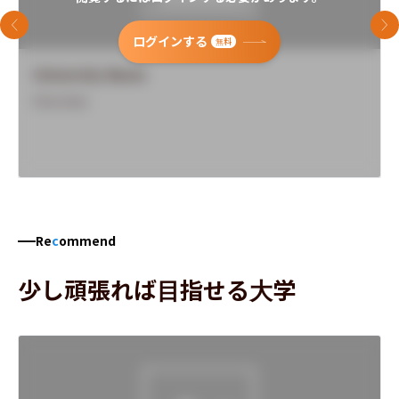
前のスライド
次
ログインする
無料
University Name
Overview
Re
c
ommend
少し頑張れば目指せる大学