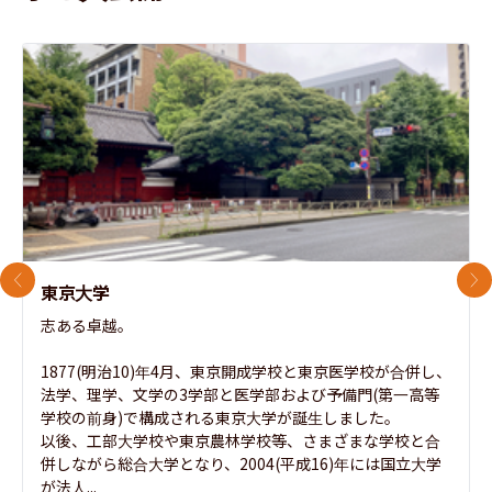
前のスライド
次
東京大学
志ある卓越。

1877(明治10)年4月、東京開成学校と東京医学校が合併し、
法学、理学、文学の3学部と医学部および予備門(第一高等
学校の前身)で構成される東京大学が誕生しました。

以後、工部大学校や東京農林学校等、さまざまな学校と合
併しながら総合大学となり、2004(平成16)年には国立大学
が法人...