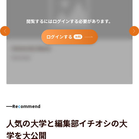
閲覧するにはログインする必要があります。
前のスライド
次
ログインする
無料
University Name
Overview
Re
c
ommend
人気の大学と編集部イチオシの大
学を大公開