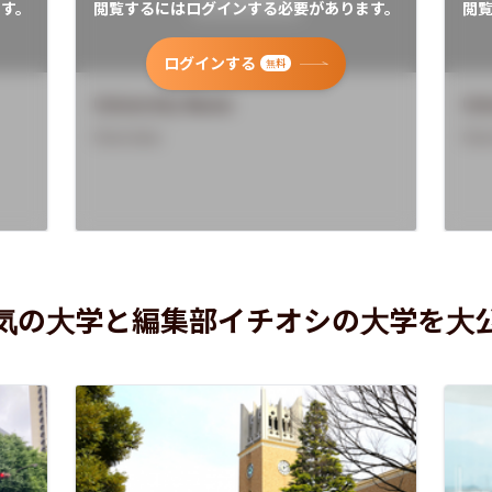
す。
閲覧するにはログインする必要があります。
閲
ログインする
無料
University Name
Uni
Overview
Ove
気の大学と編集部イチオシの大学を大