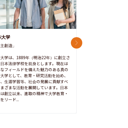
本大学
中央大学
次のスライド
主創造」

次世代を拓く「行動
「さらに開かれた大学
大学は、1889年（明治22年）に創立さ
た日本法律学校を前身とします。現在は
1885年に創立した
彩なフィールドを備えた魅力のある真の
ノ素ヲ養フ」という
合大学として、教育・研究活動を始め、
白門を象徴とする伝統
療、生涯学習等、社会の発展に貢献すべ
って築き、いつの時代
さまざまな活動を展開しています。日本
来を拓く人材を数多
学は創立以来、進取の精神で大学教育・
た。この建学の精神は、
をリード...