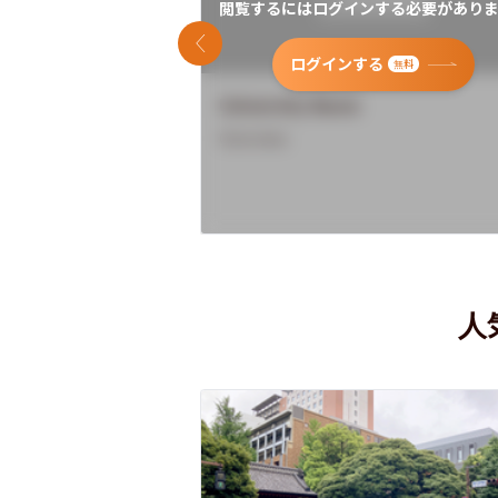
閲覧するにはログインする必要がありま
前のスライド
ログインする
無料
University Name
Overview
人