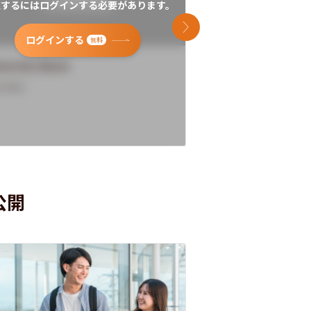
覧するにはログインする必要があります。
閲覧するにはログイン
次のスライド
ログインする
ログインす
無料
versity Name
University Name
rview
Overview
公開