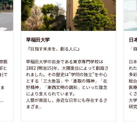
早稲田大学
日
『目指す未来を、創る人に』

「自
東京医
早稲田大学の前身である東京専門学校は
日本
部と
1882 (明治15)年、大隈重信によって創設さ
れ
)で
れました。その歴史は"学問の独立"を中心
多
とする「三大教旨」や「進取の精神」「在
総
さま
野精神」「東西文明の調和」といった理念
医
な
により支えられています。

く
..
人類が直面し、身近な日常にも存在するさ
大
まざま...
研究