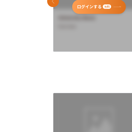
前のスライド
ログインする
無料
University Name
Overview