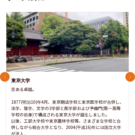
前のスライド
次
東京大学
志ある卓越。

1877(明治10)年4月、東京開成学校と東京医学校が合併し、
法学、理学、文学の3学部と医学部および予備門(第一高等
学校の前身)で構成される東京大学が誕生しました。

以後、工部大学校や東京農林学校等、さまざまな学校と合
併しながら総合大学となり、2004(平成16)年には国立大学
が法人...