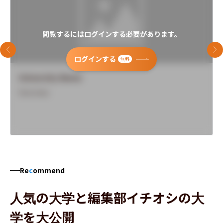
閲覧するにはログインする必要があります。
前のスライド
次
ログインする
無料
University Name
Overview
Re
c
ommend
人気の大学と編集部イチオシの大
学を大公開