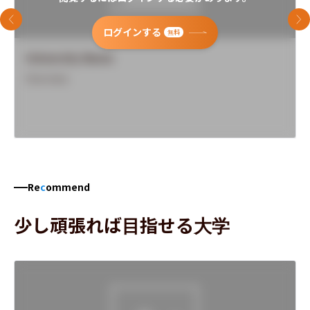
前のスライド
次
ログインする
無料
University Name
Overview
Re
c
ommend
少し頑張れば目指せる大学