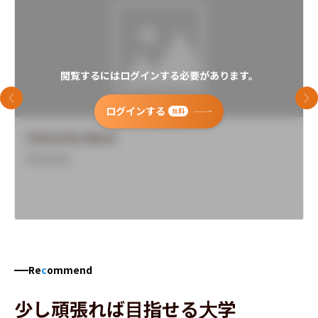
閲覧するにはログインする必要があります。
前のスライド
次
ログインする
無料
University Name
Overview
Re
c
ommend
少し頑張れば目指せる大学