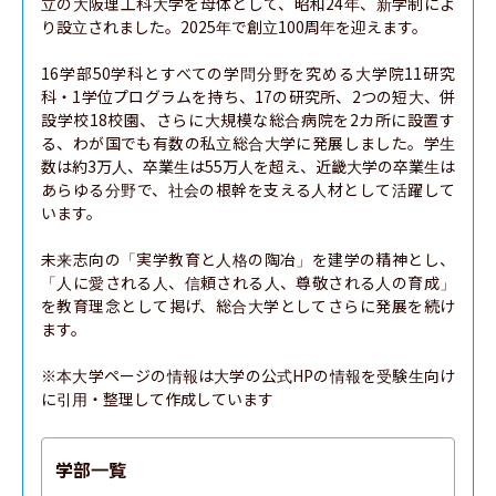
立の大阪理工科大学を母体として、昭和24年、新学制によ
り設立されました。2025年で創立100周年を迎えます。

16学部50学科とすべての学問分野を究める大学院11研究
科・1学位プログラムを持ち、17の研究所、2つの短大、併
設学校18校園、さらに大規模な総合病院を2カ所に設置す
る、わが国でも有数の私立総合大学に発展しました。学生
数は約3万人、卒業生は55万人を超え、近畿大学の卒業生は
あらゆる分野で、社会の根幹を支える人材として活躍して
います。

未来志向の「実学教育と人格の陶冶」を建学の精神とし、
「人に愛される人、信頼される人、尊敬される人の育成」
を教育理念として掲げ、総合大学としてさらに発展を続け
ます。

※本大学ページの情報は大学の公式HPの情報を受験生向け
に引用・整理して作成しています
学部一覧