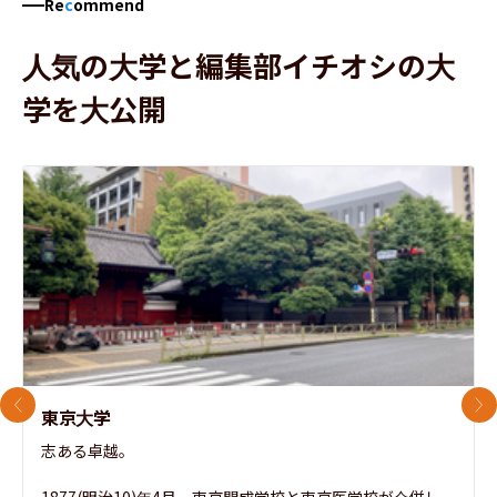
Re
c
ommend
人気の大学と編集部イチオシの大
学を大公開
前のスライド
次
東京大学
志ある卓越。
