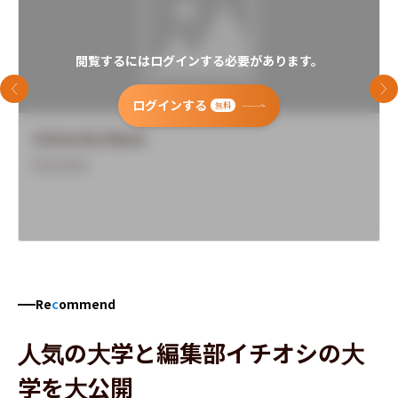
閲覧するにはログインする必要があります。
前のスライド
次
ログインする
無料
University Name
Overview
Re
c
ommend
人気の大学と編集部イチオシの大
学を大公開