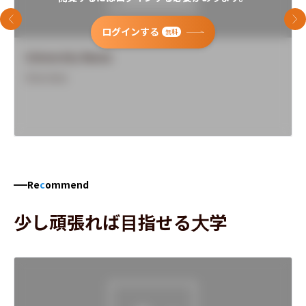
前のスライド
次
ログインする
無料
University Name
Overview
Re
c
ommend
少し頑張れば目指せる大学