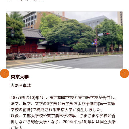
前のスライド
次
東京大学
志ある卓越。

1877(明治10)年4月、東京開成学校と東京医学校が合併し、
法学、理学、文学の3学部と医学部および予備門(第一高等
学校の前身)で構成される東京大学が誕生しました。

以後、工部大学校や東京農林学校等、さまざまな学校と合
併しながら総合大学となり、2004(平成16)年には国立大学
が法人...