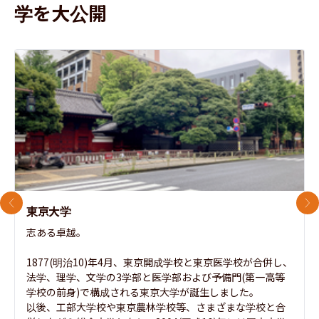
学を大公開
前のスライド
次
東京大学
志ある卓越。

1877(明治10)年4月、東京開成学校と東京医学校が合併し、
法学、理学、文学の3学部と医学部および予備門(第一高等
学校の前身)で構成される東京大学が誕生しました。

以後、工部大学校や東京農林学校等、さまざまな学校と合