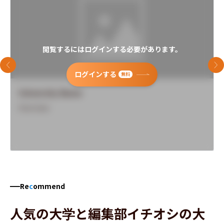
閲覧するにはログインする必要があります。
前のスライド
次
ログインする
無料
University Name
Overview
Re
c
ommend
人気の大学と編集部イチオシの大