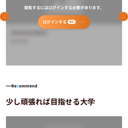
閲覧するにはログインする必要があります。
前のスライド
次
ログインする
無料
University Name
Overview
Re
c
ommend
少し頑張れば目指せる大学