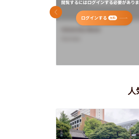
閲覧するにはログインする必要がありま
前のスライド
ログインする
無料
University Name
Overview
人