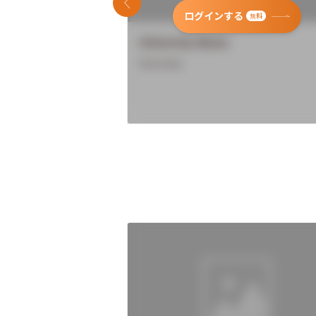
前のスライド
ログインする
無料
University Name
Overview