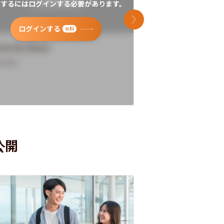
覧するにはログインする必要があります。
閲覧するにはログイン
次のスライド
ログインする
ログインす
無料
versity Name
University Name
rview
Overview
公開