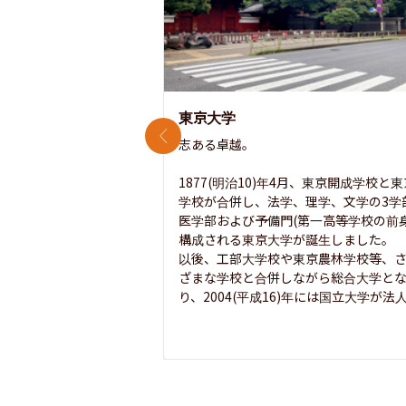
東京大学
前のスライド
志ある卓越。

1877(明治10)年4月、東京開成学校と
学校が合併し、法学、理学、文学の3学
医学部および予備門(第一高等学校の前身
構成される東京大学が誕生しました。

以後、工部大学校や東京農林学校等、
ざまな学校と合併しながら総合大学と
り、2004(平成16)年には国立大学が法人.