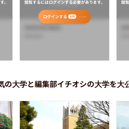
す。
閲覧するにはログインする必要があります。
閲
ログインする
無料
University Name
Uni
Overview
Ove
気の大学と編集部イチオシの大学を大