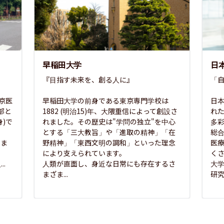
早稲田大学
日
『目指す未来を、創る人に』

「自
東京医
早稲田大学の前身である東京専門学校は
日本
部と
1882 (明治15)年、大隈重信によって創設さ
れ
)で
れました。その歴史は"学問の独立"を中心
多
とする「三大教旨」や「進取の精神」「在
総
さま
野精神」「東西文明の調和」といった理念
医
な
により支えられています。

く
..
人類が直面し、身近な日常にも存在するさ
大
まざま...
研究