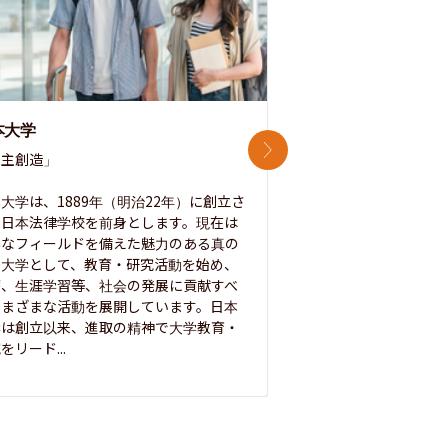
本大学
中央大学
次のスライド
主創造」

次世代を拓く「行動
「さらに開かれた大学
大学は、1889年（明治22年）に創立さ
た日本法律学校を前身とします。現在は
1885年に創立した
彩なフィールドを備えた魅力のある真の
ノ素ヲ養フ」という
合大学として、教育・研究活動を始め、
白門を象徴とする伝統
療、生涯学習等、社会の発展に貢献すべ
って築き、いつの時代
さまざまな活動を展開しています。日本
来を拓く人材を数多
学は創立以来、進取の精神で大学教育・
た。この建学の精神は、
をリード...