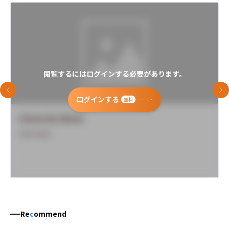
閲覧するにはログインする必要があります。
前のスライド
次
ログインする
無料
University Name
Overview
Re
c
ommend