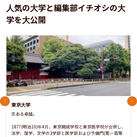
人気の大学と編集部イチオシの大
学を大公開
前のスライド
次
東京大学
志ある卓越。

1877(明治10)年4月、東京開成学校と東京医学校が合併し、
法学、理学、文学の3学部と医学部および予備門(第一高等