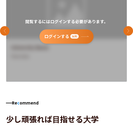
閲覧するにはログインする必要があります。
前のスライド
次
ログインする
無料
University Name
Overview
Re
c
ommend
少し頑張れば目指せる大学