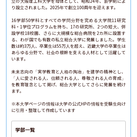
立の大阪理工科大学を母体として、昭和24年、新学制によ
り設立されました。2025年で創立100周年を迎えます。

16学部50学科とすべての学問分野を究める大学院11研究
科・1学位プログラムを持ち、17の研究所、2つの短大、併
設学校18校園、さらに大規模な総合病院を2カ所に設置す
る、わが国でも有数の私立総合大学に発展しました。学生
数は約3万人、卒業生は55万人を超え、近畿大学の卒業生は
あらゆる分野で、社会の根幹を支える人材として活躍して
います。

未来志向の「実学教育と人格の陶冶」を建学の精神とし、
「人に愛される人、信頼される人、尊敬される人の育成」
を教育理念として掲げ、総合大学としてさらに発展を続け
ます。

※本大学ページの情報は大学の公式HPの情報を受験生向け
に引用・整理して作成しています
学部一覧