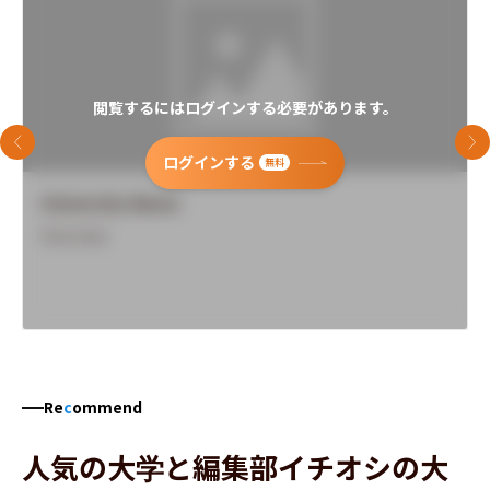
閲覧するにはログインする必要があります。
前のスライド
次
ログインする
無料
University Name
Overview
Re
c
ommend
人気の大学と編集部イチオシの大