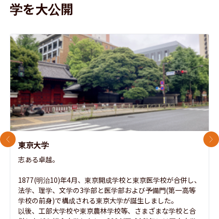
学を大公開
前のスライド
次
東京大学
志ある卓越。

1877(明治10)年4月、東京開成学校と東京医学校が合併し、
法学、理学、文学の3学部と医学部および予備門(第一高等
学校の前身)で構成される東京大学が誕生しました。

以後、工部大学校や東京農林学校等、さまざまな学校と合