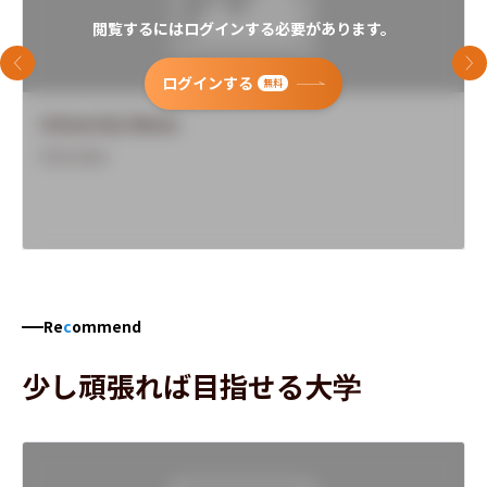
閲覧するにはログインする必要があります。
前のスライド
次
ログインする
無料
University Name
Overview
Re
c
ommend
少し頑張れば目指せる大学