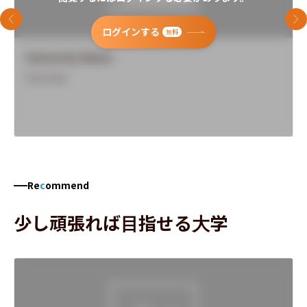
前のスライド
次
ログインする
無料
University Name
Overview
Re
c
ommend
少し頑張れば目指せる大学