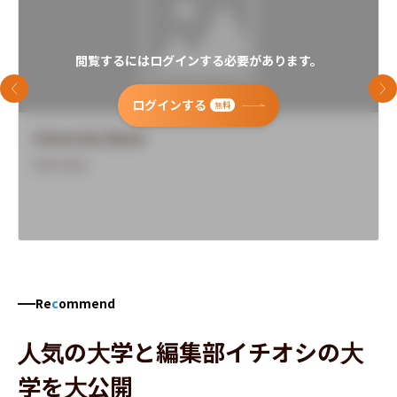
閲覧するにはログインする必要があります。
前のスライド
次
ログインする
無料
University Name
Overview
Re
c
ommend
人気の大学と編集部イチオシの大
学を大公開