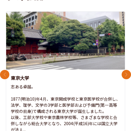
前のスライド
次
東京大学
志ある卓越。

1877(明治10)年4月、東京開成学校と東京医学校が合併し、
法学、理学、文学の3学部と医学部および予備門(第一高等
学校の前身)で構成される東京大学が誕生しました。

以後、工部大学校や東京農林学校等、さまざまな学校と合
併しながら総合大学となり、2004(平成16)年には国立大学
が法人...