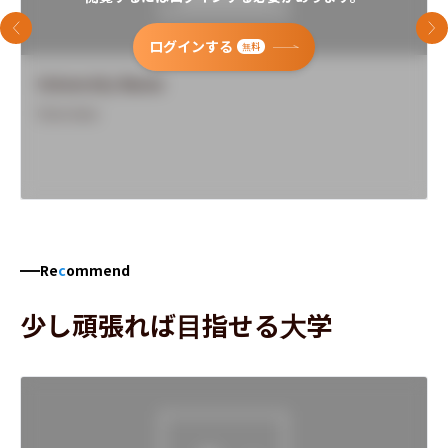
前のスライド
次
ログインする
無料
University Name
Overview
Re
c
ommend
少し頑張れば目指せる大学