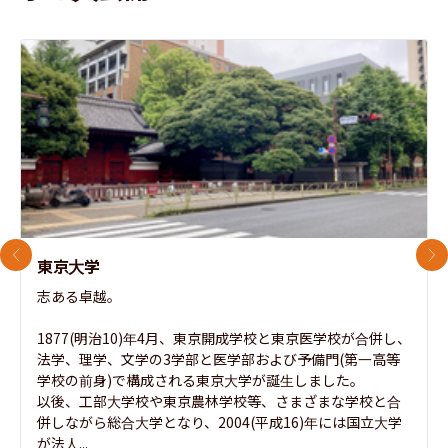
前のスライド
次
東京大学
志ある卓越。

1877(明治10)年4月、東京開成学校と東京医学校が合併し、
法学、理学、文学の3学部と医学部および予備門(第一高等
学校の前身)で構成される東京大学が誕生しました。

以後、工部大学校や東京農林学校等、さまざまな学校と合
併しながら総合大学となり、2004(平成16)年には国立大学
が法人...