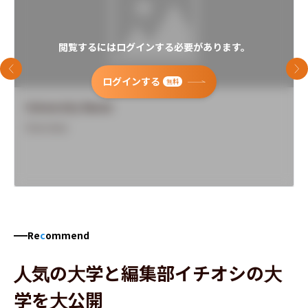
閲覧するにはログインする必要があります。
前のスライド
次
ログインする
無料
University Name
Overview
Re
c
ommend
人気の大学と編集部イチオシの大
学を大公開