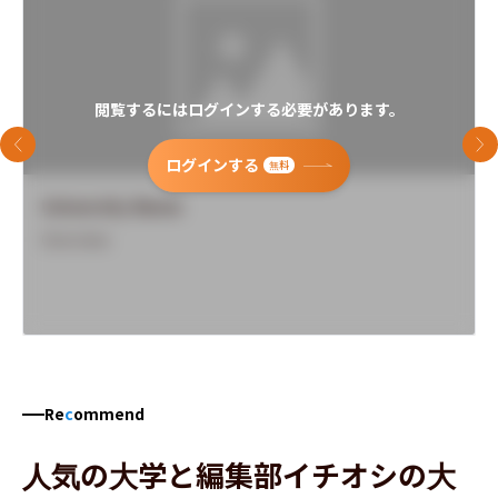
閲覧するにはログインする必要があります。
前のスライド
次
ログインする
無料
University Name
Overview
Re
c
ommend
人気の大学と編集部イチオシの大