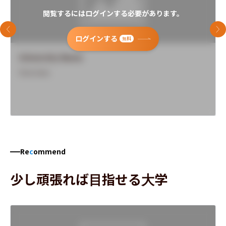
閲覧するにはログインする必要があります。
前のスライド
次
ログインする
無料
University Name
Overview
Re
c
ommend
少し頑張れば目指せる大学