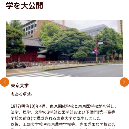
学を大公開
前のスライド
次
東京大学
志ある卓越。

1877(明治10)年4月、東京開成学校と東京医学校が合併し、
法学、理学、文学の3学部と医学部および予備門(第一高等
学校の前身)で構成される東京大学が誕生しました。

以後、工部大学校や東京農林学校等、さまざまな学校と合