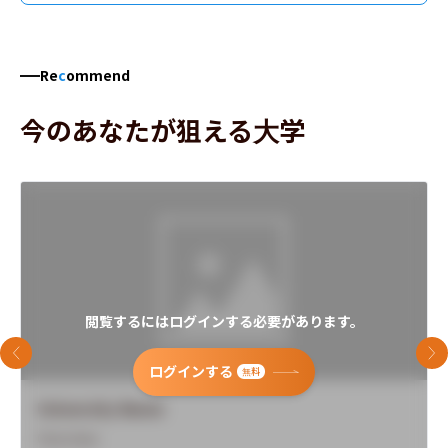
Re
c
ommend
今のあなたが狙える大学
閲覧するにはログインする必要があります。
前のスライド
次
ログインする
無料
University Name
Overview