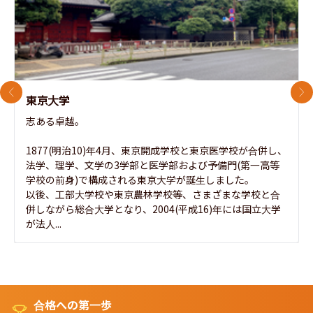
前のスライド
次
東京大学
志ある卓越。

1877(明治10)年4月、東京開成学校と東京医学校が合併し、
法学、理学、文学の3学部と医学部および予備門(第一高等
学校の前身)で構成される東京大学が誕生しました。

以後、工部大学校や東京農林学校等、さまざまな学校と合
併しながら総合大学となり、2004(平成16)年には国立大学
が法人...
合格への第一歩