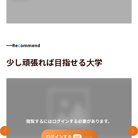
Re
c
ommend
少し頑張れば目指せる大学
閲覧するにはログインする必要があります。
前のスライド
次
ログインする
無料