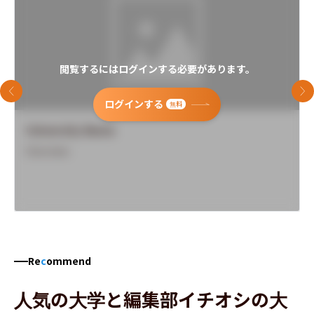
閲覧するにはログインする必要があります。
前のスライド
次
ログインする
無料
University Name
Overview
Re
c
ommend
人気の大学と編集部イチオシの大