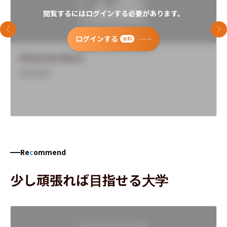
閲覧するにはログインする必要があります。
前のスライド
次
ログインする
無料
University Name
Overview
Re
c
ommend
少し頑張れば目指せる大学