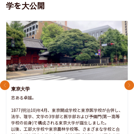
学を大公開
前のスライド
次
東京大学
志ある卓越。

1877(明治10)年4月、東京開成学校と東京医学校が合併し、
法学、理学、文学の3学部と医学部および予備門(第一高等
学校の前身)で構成される東京大学が誕生しました。

以後、工部大学校や東京農林学校等、さまざまな学校と合