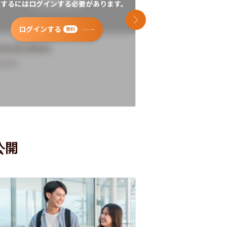
覧するにはログインする必要があります。
閲覧するにはログイン
次のスライド
ログインする
ログインす
無料
versity Name
University Name
rview
Overview
公開