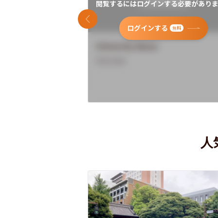
閲覧するにはログインする必要がありま
前のスライド
ログインする
無料
University Name
Overview
人