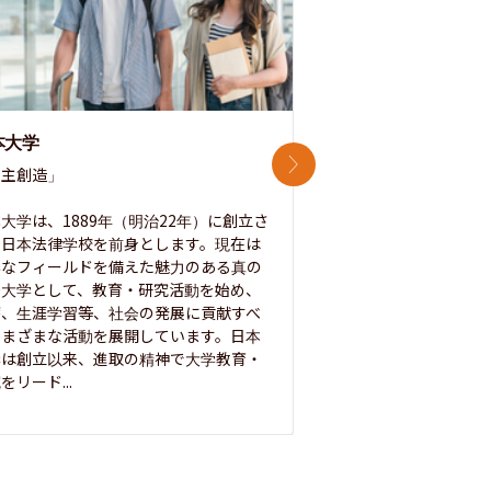
本大学
中央大学
次のスライド
主創造」

次世代を拓く「行動
「さらに開かれた大学
大学は、1889年（明治22年）に創立さ
た日本法律学校を前身とします。現在は
1885年に創立した
彩なフィールドを備えた魅力のある真の
ノ素ヲ養フ」という
合大学として、教育・研究活動を始め、
白門を象徴とする伝統
療、生涯学習等、社会の発展に貢献すべ
って築き、いつの時代
さまざまな活動を展開しています。日本
来を拓く人材を数多
学は創立以来、進取の精神で大学教育・
た。この建学の精神は、
をリード...