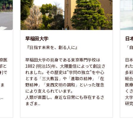
早稲田大学
日
『目指す未来を、創る人に』

「自
東京医
早稲田大学の前身である東京専門学校は
日本
部と
1882 (明治15)年、大隈重信によって創設さ
れ
)で
れました。その歴史は"学問の独立"を中心
多
とする「三大教旨」や「進取の精神」「在
総
さま
野精神」「東西文明の調和」といった理念
医
な
により支えられています。

く
..
人類が直面し、身近な日常にも存在するさ
大
まざま...
研究