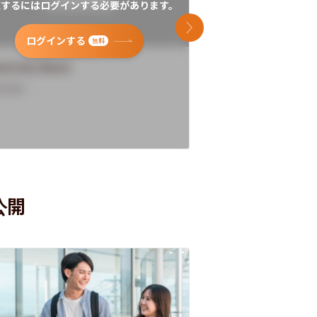
覧するにはログインする必要があります。
閲覧するにはログイン
次のスライド
ログインする
ログインす
無料
versity Name
University Name
rview
Overview
公開