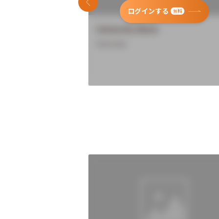
前のスライド
ログインする
無料
University Name
Overview