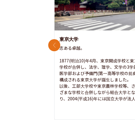
東京大学
前のスライド
志ある卓越。

1877(明治10)年4月、東京開成学校と
学校が合併し、法学、理学、文学の3学
医学部および予備門(第一高等学校の前身
構成される東京大学が誕生しました。

以後、工部大学校や東京農林学校等、
ざまな学校と合併しながら総合大学と
り、2004(平成16)年には国立大学が法人.