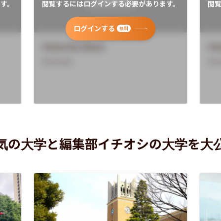
す。
閲覧するにはログインする必要があります。
閲
ログインする
無料
University Name
Uni
Overview
Ove
気の大学と編集部イチオシの大学を大