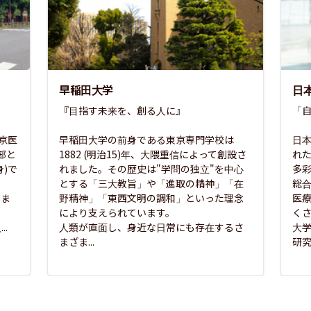
早稲田大学
日
『目指す未来を、創る人に』

「自
東京医
早稲田大学の前身である東京専門学校は
日本
部と
1882 (明治15)年、大隈重信によって創設さ
れ
)で
れました。その歴史は"学問の独立"を中心
多
とする「三大教旨」や「進取の精神」「在
総
さま
野精神」「東西文明の調和」といった理念
医
な
により支えられています。

く
..
人類が直面し、身近な日常にも存在するさ
大
まざま...
研究