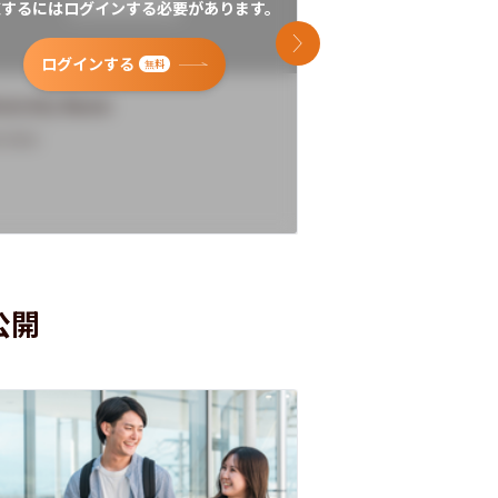
覧するにはログインする必要があります。
閲覧するにはログイン
次のスライド
ログインする
ログインす
無料
versity Name
University Name
rview
Overview
公開