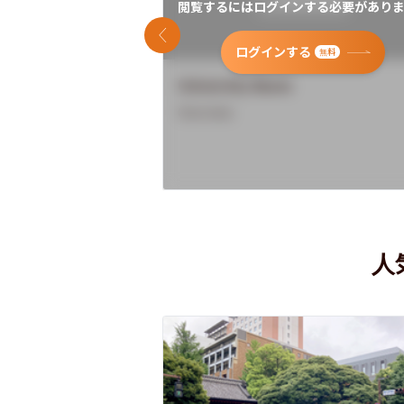
閲覧するにはログインする必要がありま
前のスライド
ログインする
無料
University Name
Overview
人