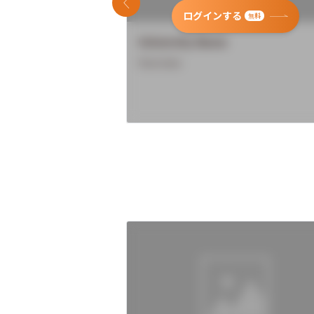
前のスライド
ログインする
無料
University Name
Overview