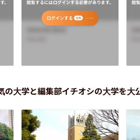
す。
閲覧するにはログインする必要があります。
閲
ログインする
無料
University Name
Uni
Overview
Ove
気の大学と編集部イチオシの大学を大