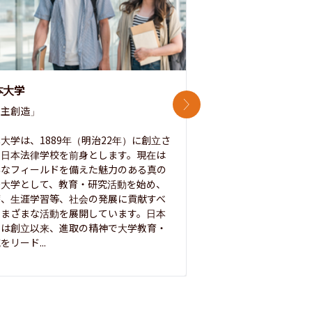
本大学
中央大学
次のスライド
主創造」

次世代を拓く「行動
「さらに開かれた大学
大学は、1889年（明治22年）に創立さ
た日本法律学校を前身とします。現在は
1885年に創立した
彩なフィールドを備えた魅力のある真の
ノ素ヲ養フ」という
合大学として、教育・研究活動を始め、
白門を象徴とする伝統
療、生涯学習等、社会の発展に貢献すべ
って築き、いつの時代
さまざまな活動を展開しています。日本
来を拓く人材を数多
学は創立以来、進取の精神で大学教育・
た。この建学の精神は、
をリード...