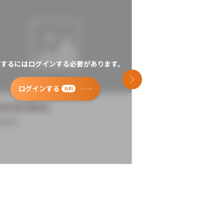
覧するにはログインする必要があります。
閲覧するにはログイン
次のスライド
ログインする
ログインす
無料
versity Name
University Name
rview
Overview