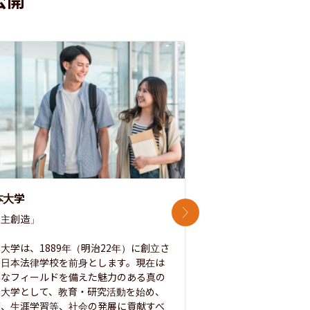
本大学
中央大学
次のスライド
主創造」

次世代を拓く「行動
「さらに開かれた大学
大学は、1889年（明治22年）に創立さ
た日本法律学校を前身とします。現在は
1885年に創立した
彩なフィールドを備えた魅力のある真の
ノ素ヲ養フ」という
合大学として、教育・研究活動を始め、
白門を象徴とする伝統
療、生涯学習等、社会の発展に貢献すべ
って築き、いつの時代