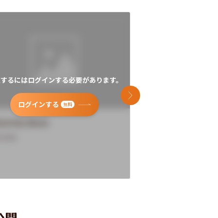
覧するにはログインする必要があります。
閲覧するにはログイン
次のスライド
ログインする
ログインす
無料
versity Name
University Name
rview
Overview
公開