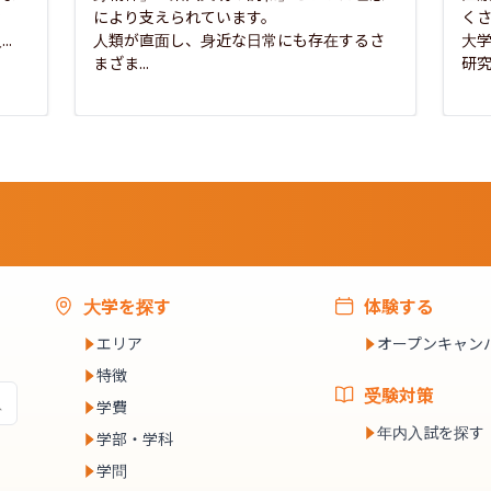
な
により支えられています。

く
..
人類が直面し、身近な日常にも存在するさ
大
まざま...
研究
大学を探す
体験する
エリア
オープンキャン
特徴
受験対策
学費
年内入試を探す
学部・学科
学問