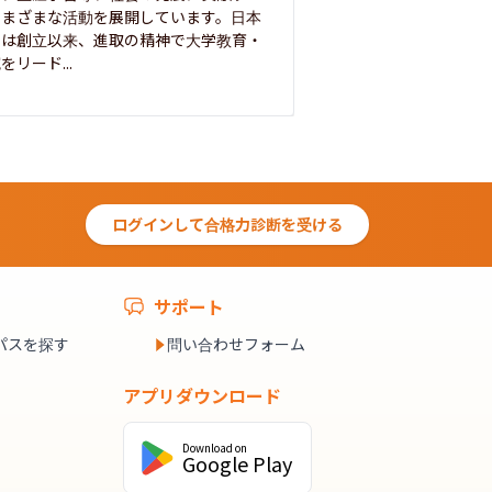
さまざまな活動を展開しています。日本
来を拓く人材を数多
学は創立以来、進取の精神で大学教育・
た。この建学の精神は、
をリード...
ログインして合格力診断を受ける
サポート
パスを探す
問い合わせフォーム
アプリダウンロード
Download on
Google Play