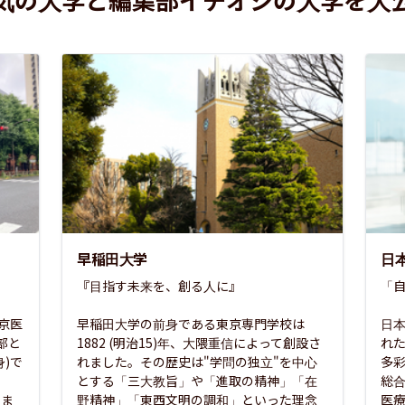
早稲田大学
日
『目指す未来を、創る人に』

「自
東京医
早稲田大学の前身である東京専門学校は
日本
部と
1882 (明治15)年、大隈重信によって創設さ
れ
)で
れました。その歴史は"学問の独立"を中心
多
とする「三大教旨」や「進取の精神」「在
総
さま
野精神」「東西文明の調和」といった理念
医