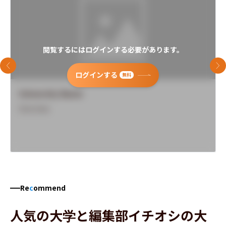
閲覧するにはログインする必要があります。
前のスライド
次
ログインする
無料
University Name
Overview
Re
c
ommend
人気の大学と編集部イチオシの大