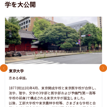
学を大公開
前のスライド
次
東京大学
志ある卓越。

1877(明治10)年4月、東京開成学校と東京医学校が合併し、
法学、理学、文学の3学部と医学部および予備門(第一高等
学校の前身)で構成される東京大学が誕生しました。

以後、工部大学校や東京農林学校等、さまざまな学校と合