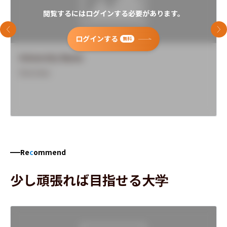
閲覧するにはログインする必要があります。
前のスライド
次
ログインする
無料
University Name
Overview
Re
c
ommend
少し頑張れば目指せる大学