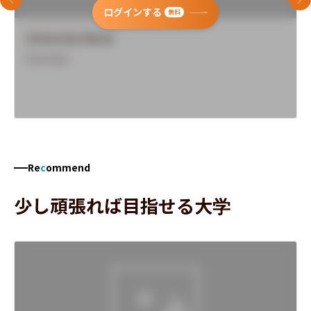
前のスライド
次
ログインする
無料
University Name
Overview
Re
c
ommend
少し頑張れば目指せる大学