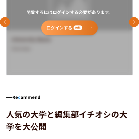
閲覧するにはログインする必要があります。
前のスライド
次
ログインする
無料
University Name
Overview
Re
c
ommend
人気の大学と編集部イチオシの大
学を大公開