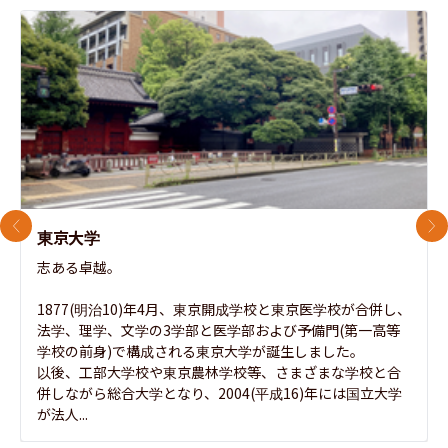
前のスライド
次
東京大学
志ある卓越。

1877(明治10)年4月、東京開成学校と東京医学校が合併し、
法学、理学、文学の3学部と医学部および予備門(第一高等
学校の前身)で構成される東京大学が誕生しました。

以後、工部大学校や東京農林学校等、さまざまな学校と合
併しながら総合大学となり、2004(平成16)年には国立大学
が法人...