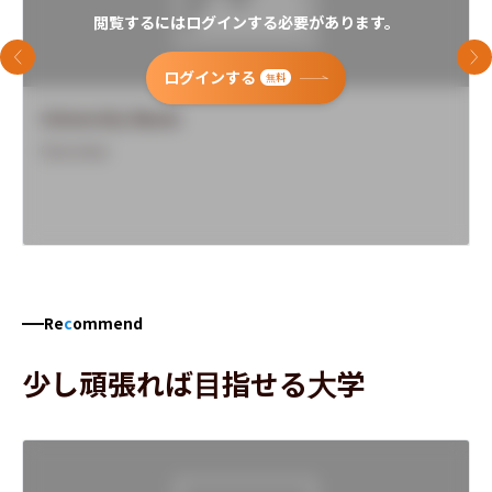
閲覧するにはログインする必要があります。
前のスライド
次
ログインする
無料
University Name
Overview
Re
c
ommend
少し頑張れば目指せる大学