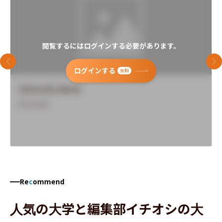
閲覧するにはログインする必要があります。
前のスライド
次
ログインする
無料
University Name
Overview
Re
c
ommend
人気の大学と編集部イチオシの大