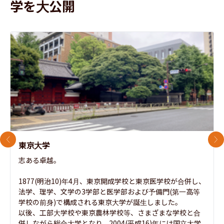
学を大公開
前のスライド
次
東京大学
志ある卓越。

1877(明治10)年4月、東京開成学校と東京医学校が合併し、
法学、理学、文学の3学部と医学部および予備門(第一高等
学校の前身)で構成される東京大学が誕生しました。

以後、工部大学校や東京農林学校等、さまざまな学校と合
併しながら総合大学となり、2004(平成16)年には国立大学