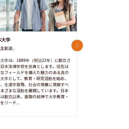
本大学
中央大学
次のスライド
主創造」

次世代を拓く「行動
「さらに開かれた大学
大学は、1889年（明治22年）に創立さ
た日本法律学校を前身とします。現在は
1885年に創立した
彩なフィールドを備えた魅力のある真の
ノ素ヲ養フ」という
合大学として、教育・研究活動を始め、
白門を象徴とする伝統
療、生涯学習等、社会の発展に貢献すべ
って築き、いつの時代
さまざまな活動を展開しています。日本
来を拓く人材を数多
学は創立以来、進取の精神で大学教育・
た。この建学の精神は、
をリード...