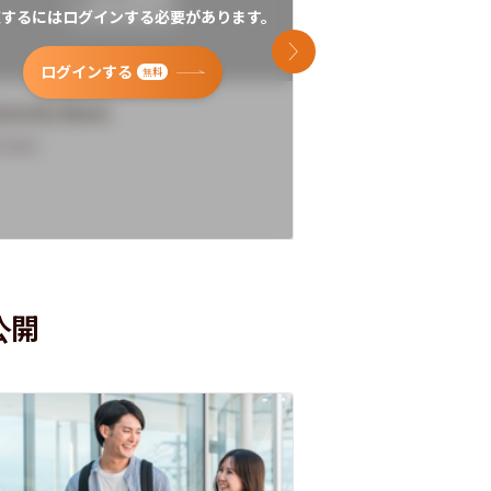
覧するにはログインする必要があります。
閲覧するにはログイン
次のスライド
ログインする
ログインす
無料
versity Name
University Name
rview
Overview
公開