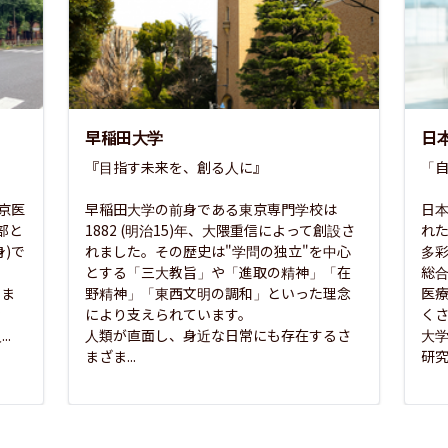
早稲田大学
日
『目指す未来を、創る人に』

「自
東京医
早稲田大学の前身である東京専門学校は
日本
部と
1882 (明治15)年、大隈重信によって創設さ
れ
)で
れました。その歴史は"学問の独立"を中心
多
とする「三大教旨」や「進取の精神」「在
総
さま
野精神」「東西文明の調和」といった理念
医
な
により支えられています。

く
..
人類が直面し、身近な日常にも存在するさ
大
まざま...
研究