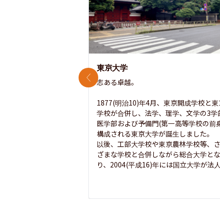
東京大学
前のスライド
志ある卓越。

1877(明治10)年4月、東京開成学校と
学校が合併し、法学、理学、文学の3学
医学部および予備門(第一高等学校の前身
構成される東京大学が誕生しました。

以後、工部大学校や東京農林学校等、
ざまな学校と合併しながら総合大学と
り、2004(平成16)年には国立大学が法人.