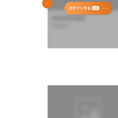
前のスライド
ログインする
無料
University Name
Overview