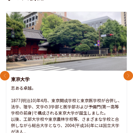
前のスライド
次
東京大学
志ある卓越。

1877(明治10)年4月、東京開成学校と東京医学校が合併し、
法学、理学、文学の3学部と医学部および予備門(第一高等
学校の前身)で構成される東京大学が誕生しました。

以後、工部大学校や東京農林学校等、さまざまな学校と合
併しながら総合大学となり、2004(平成16)年には国立大学
が法人...