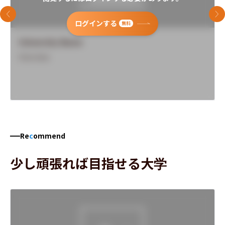
前のスライド
次
ログインする
無料
University Name
Overview
Re
c
ommend
少し頑張れば目指せる大学