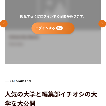
閲覧するにはログインする必要があります。
前のスライド
次
ログインする
無料
University Name
Overview
Re
c
ommend
人気の大学と編集部イチオシの大
学を大公開