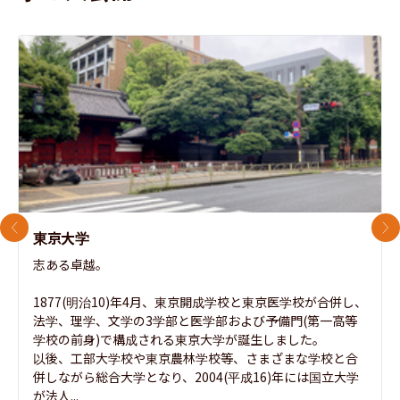
前のスライド
次
東京大学
志ある卓越。

1877(明治10)年4月、東京開成学校と東京医学校が合併し、
法学、理学、文学の3学部と医学部および予備門(第一高等
学校の前身)で構成される東京大学が誕生しました。

以後、工部大学校や東京農林学校等、さまざまな学校と合
併しながら総合大学となり、2004(平成16)年には国立大学
が法人...