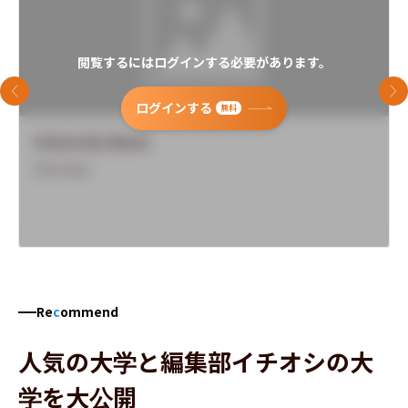
閲覧するにはログインする必要があります。
前のスライド
次
ログインする
無料
University Name
Overview
Re
c
ommend
人気の大学と編集部イチオシの大
学を大公開