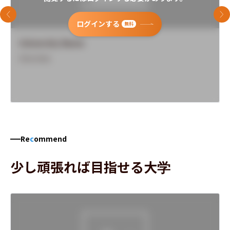
前のスライド
次
ログインする
無料
University Name
Overview
Re
c
ommend
少し頑張れば目指せる大学