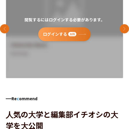
閲覧するにはログインする必要があります。
前のスライド
次
ログインする
無料
University Name
Overview
Re
c
ommend
人気の大学と編集部イチオシの大
学を大公開