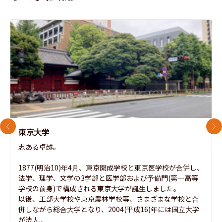
前のスライド
次
東京大学
志ある卓越。

1877(明治10)年4月、東京開成学校と東京医学校が合併し、
法学、理学、文学の3学部と医学部および予備門(第一高等
学校の前身)で構成される東京大学が誕生しました。

以後、工部大学校や東京農林学校等、さまざまな学校と合
併しながら総合大学となり、2004(平成16)年には国立大学
が法人...