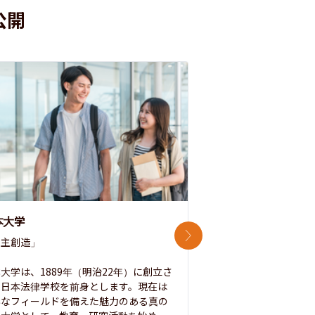
公開
本大学
中央大学
次のスライド
主創造」

次世代を拓く「行動
「さらに開かれた大学
大学は、1889年（明治22年）に創立さ
た日本法律学校を前身とします。現在は
1885年に創立した
彩なフィールドを備えた魅力のある真の
ノ素ヲ養フ」という