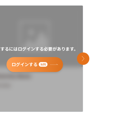
覧するにはログインする必要があります。
閲覧するにはログイン
次のスライド
ログインする
ログインす
無料
versity Name
University Name
rview
Overview