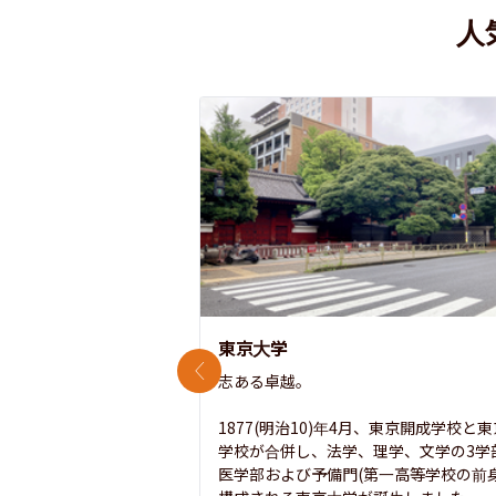
人
東京大学
前のスライド
志ある卓越。

1877(明治10)年4月、東京開成学校と
学校が合併し、法学、理学、文学の3学
医学部および予備門(第一高等学校の前身