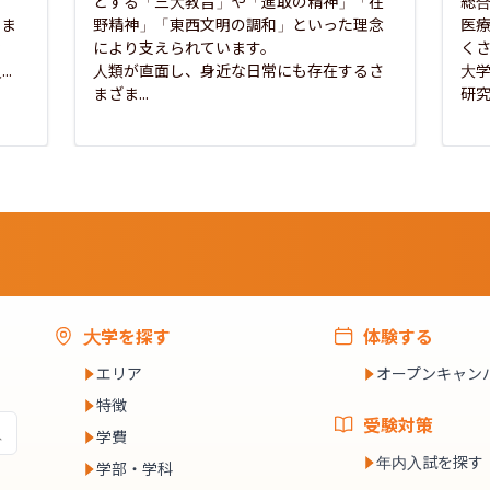
とする「三大教旨」や「進取の精神」「在
総
さま
野精神」「東西文明の調和」といった理念
医
な
により支えられています。

く
..
人類が直面し、身近な日常にも存在するさ
大
まざま...
研究
大学を探す
体験する
エリア
オープンキャン
特徴
受験対策
学費
年内入試を探す
学部・学科