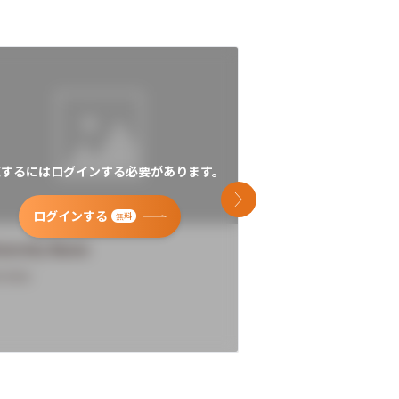
覧するにはログインする必要があります。
閲覧するにはログイン
次のスライド
ログインする
ログインす
無料
versity Name
University Name
rview
Overview