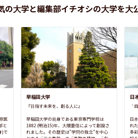
気の大学と編集部イチオシの大学を大
早稲田大学
日
『目指す未来を、創る人に』

「自
東京医
早稲田大学の前身である東京専門学校は
日本
部と
1882 (明治15)年、大隈重信によって創設さ
れ
)で
れました。その歴史は"学問の独立"を中心
多