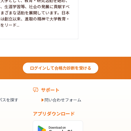
合大学として、教育・研究活動を始め、
白門を象徴とする伝統
療、生涯学習等、社会の発展に貢献すべ
って築き、いつの時代
さまざまな活動を展開しています。日本
来を拓く人材を数多
学は創立以来、進取の精神で大学教育・
た。この建学の精神は、
をリード...
ログインして合格力診断を受ける
サポート
パスを探す
問い合わせフォーム
アプリダウンロード
Download on