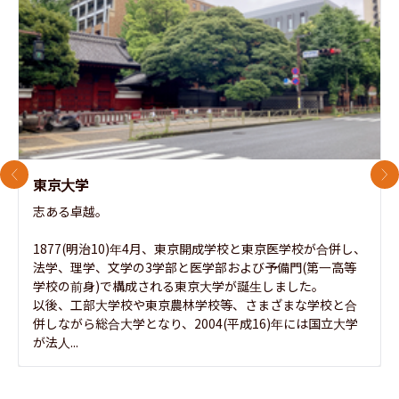
前のスライド
次
東京大学
志ある卓越。

1877(明治10)年4月、東京開成学校と東京医学校が合併し、
法学、理学、文学の3学部と医学部および予備門(第一高等
学校の前身)で構成される東京大学が誕生しました。

以後、工部大学校や東京農林学校等、さまざまな学校と合
併しながら総合大学となり、2004(平成16)年には国立大学
が法人...