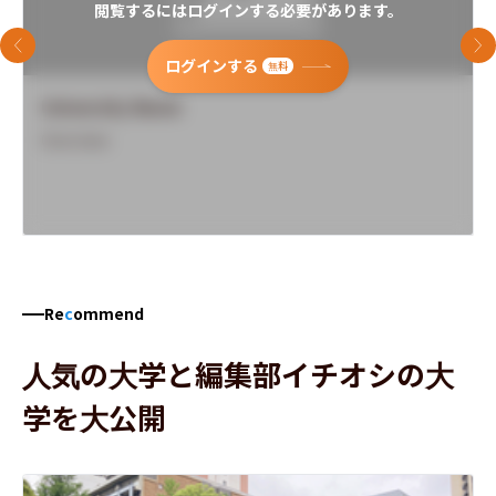
閲覧するにはログインする必要があります。
前のスライド
次
ログインする
無料
University Name
Overview
Re
c
ommend
人気の大学と編集部イチオシの大
学を大公開