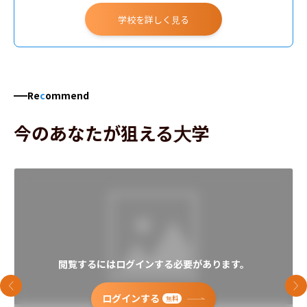
学校を詳しく見る
Re
c
ommend
今のあなたが狙える大学
閲覧するにはログインする必要があります。
前のスライド
次
ログインする
無料