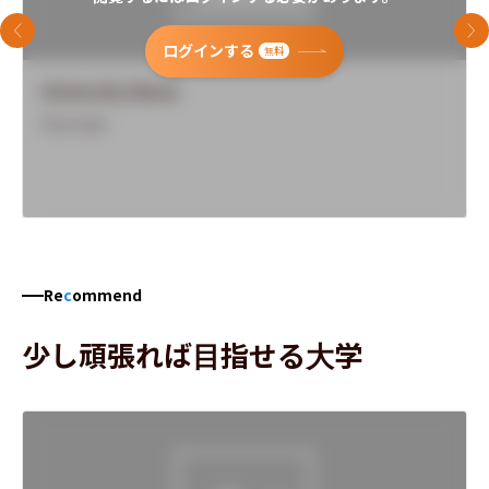
前のスライド
次
ログインする
無料
University Name
Overview
Re
c
ommend
少し頑張れば目指せる大学