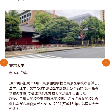
前のスライド
次
東京大学
志ある卓越。

1877(明治10)年4月、東京開成学校と東京医学校が合併し、
法学、理学、文学の3学部と医学部および予備門(第一高等
学校の前身)で構成される東京大学が誕生しました。

以後、工部大学校や東京農林学校等、さまざまな学校と合
併しながら総合大学となり、2004(平成16)年には国立大学
が法人...