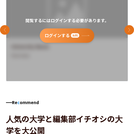
閲覧するにはログインする必要があります。
前のスライド
次
ログインする
無料
University Name
Overview
Re
c
ommend
人気の大学と編集部イチオシの大
学を大公開