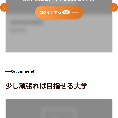
前のスライド
次
ログインする
無料
University Name
Overview
Re
c
ommend
少し頑張れば目指せる大学