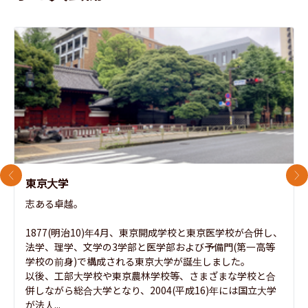
前のスライド
次
東京大学
志ある卓越。

1877(明治10)年4月、東京開成学校と東京医学校が合併し、
法学、理学、文学の3学部と医学部および予備門(第一高等
学校の前身)で構成される東京大学が誕生しました。

以後、工部大学校や東京農林学校等、さまざまな学校と合
併しながら総合大学となり、2004(平成16)年には国立大学
が法人...