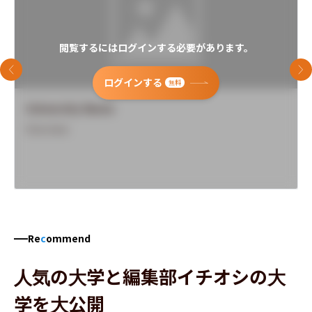
閲覧するにはログインする必要があります。
前のスライド
次
ログインする
無料
University Name
Overview
Re
c
ommend
人気の大学と編集部イチオシの大
学を大公開