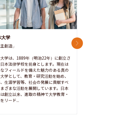
本大学
中央大学
次のスライド
主創造」

次世代を拓く「行動
「さらに開かれた大学
大学は、1889年（明治22年）に創立さ
た日本法律学校を前身とします。現在は
1885年に創立した
彩なフィールドを備えた魅力のある真の
ノ素ヲ養フ」という
合大学として、教育・研究活動を始め、
白門を象徴とする伝統
療、生涯学習等、社会の発展に貢献すべ
って築き、いつの時代
さまざまな活動を展開しています。日本
来を拓く人材を数多
学は創立以来、進取の精神で大学教育・
た。この建学の精神は、
をリード...