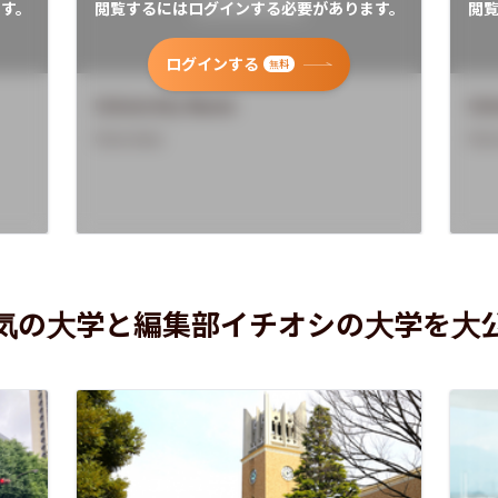
す。
閲覧するにはログインする必要があります。
閲
ログインする
無料
University Name
Uni
Overview
Ove
気の大学と編集部イチオシの大学を大