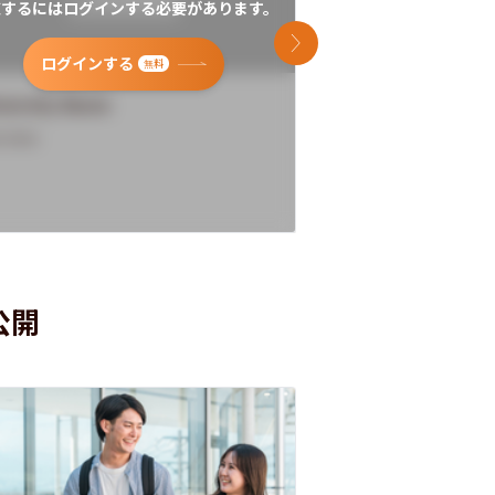
覧するにはログインする必要があります。
閲覧するにはログイン
次のスライド
ログインする
ログインす
無料
versity Name
University Name
rview
Overview
公開