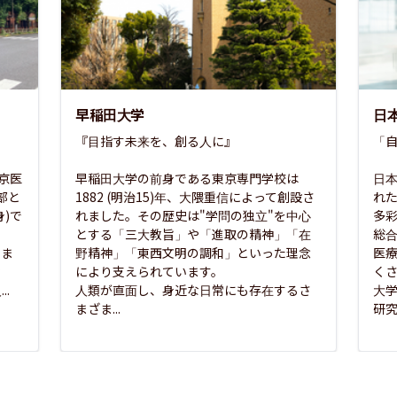
早稲田大学
日
『目指す未来を、創る人に』

「自
東京医
早稲田大学の前身である東京専門学校は
日本
部と
1882 (明治15)年、大隈重信によって創設さ
れ
)で
れました。その歴史は"学問の独立"を中心
多
とする「三大教旨」や「進取の精神」「在
総
さま
野精神」「東西文明の調和」といった理念
医
な
により支えられています。

く
..
人類が直面し、身近な日常にも存在するさ
大
まざま...
研究