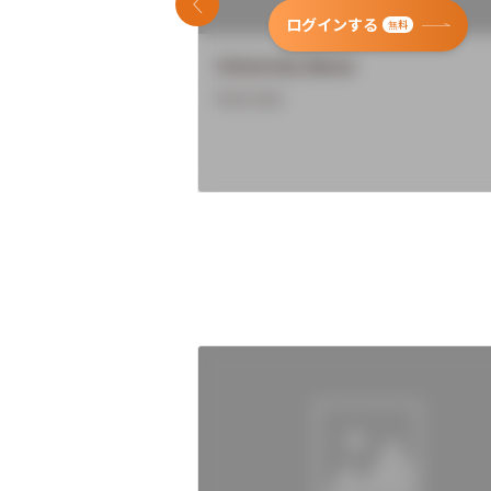
前のスライド
ログインする
無料
University Name
Overview