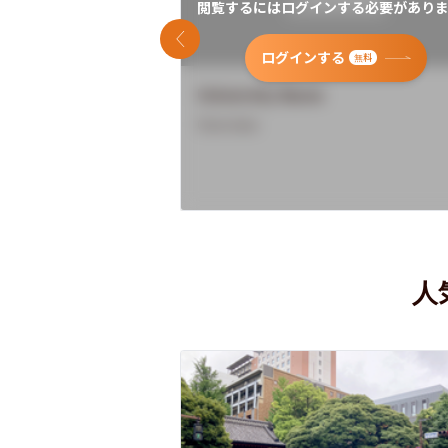
閲覧するにはログインする必要がありま
前のスライド
ログインする
無料
University Name
Overview
人