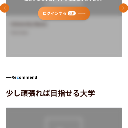
前のスライド
次
ログインする
無料
University Name
Overview
Re
c
ommend
少し頑張れば目指せる大学