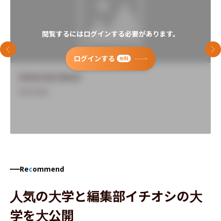
閲覧するにはログインする必要があります。
前のスライド
次
ログインする
無料
University Name
Overview
Re
c
ommend
人気の大学と編集部イチオシの大
学を大公開