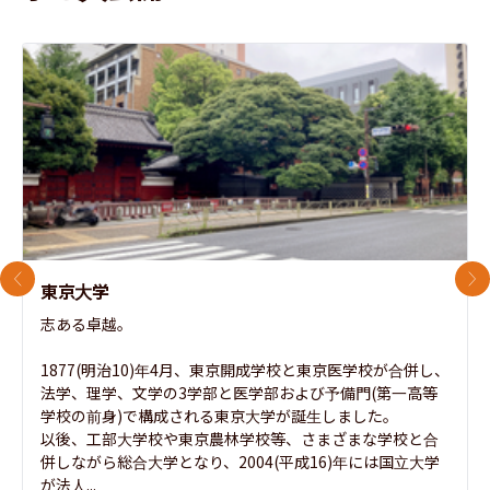
前のスライド
次
東京大学
志ある卓越。

1877(明治10)年4月、東京開成学校と東京医学校が合併し、
法学、理学、文学の3学部と医学部および予備門(第一高等
学校の前身)で構成される東京大学が誕生しました。

以後、工部大学校や東京農林学校等、さまざまな学校と合
併しながら総合大学となり、2004(平成16)年には国立大学
が法人...