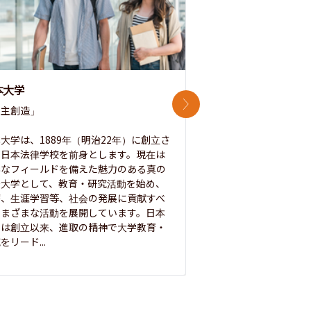
本大学
中央大学
次のスライド
主創造」

次世代を拓く「行動
「さらに開かれた大学
大学は、1889年（明治22年）に創立さ
た日本法律学校を前身とします。現在は
1885年に創立した
彩なフィールドを備えた魅力のある真の
ノ素ヲ養フ」という
合大学として、教育・研究活動を始め、
白門を象徴とする伝統
療、生涯学習等、社会の発展に貢献すべ
って築き、いつの時代
さまざまな活動を展開しています。日本
来を拓く人材を数多
学は創立以来、進取の精神で大学教育・
た。この建学の精神は、
をリード...