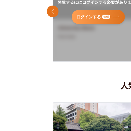
閲覧するにはログインする必要がありま
前のスライド
ログインする
無料
University Name
Overview
人