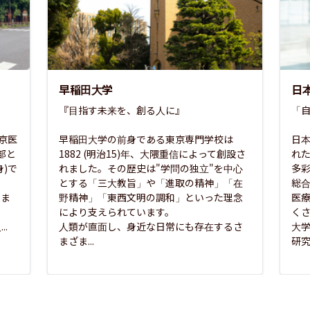
早稲田大学
日
『目指す未来を、創る人に』

「自
東京医
早稲田大学の前身である東京専門学校は
日本
部と
1882 (明治15)年、大隈重信によって創設さ
れ
)で
れました。その歴史は"学問の独立"を中心
多
とする「三大教旨」や「進取の精神」「在
総
さま
野精神」「東西文明の調和」といった理念
医
な
により支えられています。

く
..
人類が直面し、身近な日常にも存在するさ
大
まざま...
研究