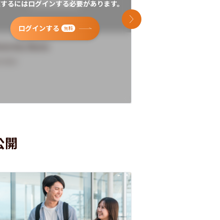
覧するにはログインする必要があります。
閲覧するにはログイン
次のスライド
ログインする
ログインす
無料
versity Name
University Name
rview
Overview
公開