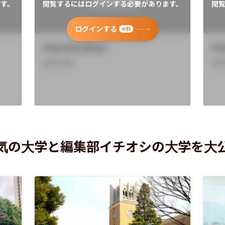
す。
閲覧するにはログインする必要があります。
閲
ログインする
無料
University Name
Uni
Overview
Ove
気の大学と編集部イチオシの大学を大