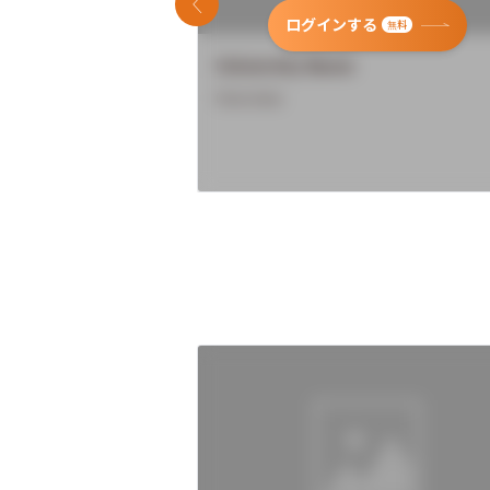
前のスライド
ログインする
無料
University Name
Overview