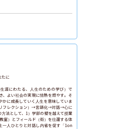
たに

E」（生涯にわたる、人生のための学び）で
抱き、よい社会の実現に情熱を燃やす。そ
やかに成長していく人生を意味していま
リフレクション）→言語化→対話→心に
の方法として、1）学部の壁を越えて授業
（教室）とフィールド（街）を往還する体
生一人ひとりと対話し内省を促す「1on