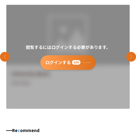
閲覧するにはログインする必要があります。
前のスライド
次
ログインする
無料
University Name
Overview
Re
c
ommend