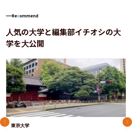
Re
c
ommend
人気の大学と編集部イチオシの大
学を大公開
前のスライド
次
東京大学