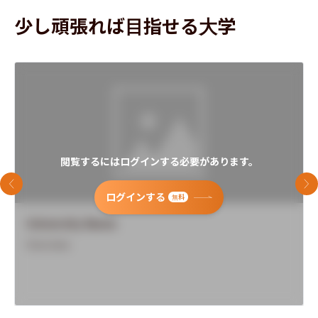
少し頑張れば目指せる大学
閲覧するにはログインする必要があります。
前のスライド
次
ログインする
無料
University Name
Overview