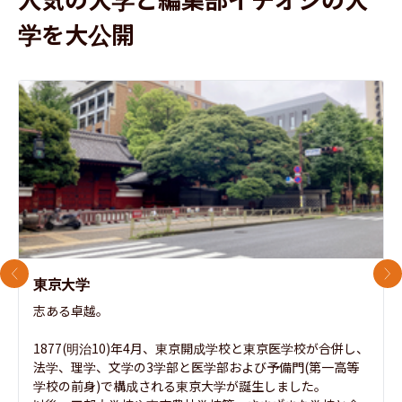
学を大公開
前のスライド
次
東京大学
志ある卓越。

1877(明治10)年4月、東京開成学校と東京医学校が合併し、
法学、理学、文学の3学部と医学部および予備門(第一高等
学校の前身)で構成される東京大学が誕生しました。
