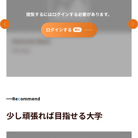
閲覧するにはログインする必要があります。
前のスライド
次
ログインする
無料
University Name
Overview
Re
c
ommend
少し頑張れば目指せる大学