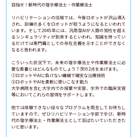
目指せ！新時代の理学療法士・作業療法士

リハビリテーションの現場では、今後ロボットが沢山導入
され、訓練の多くをロボットが担うようになるといわれて
います。そして2045年には、汎用型AIが人類の知性を超え
るシンギュラリティが到来するといわれ、知識を持ってい
るだけでは専門職としての存在意義を示すことができなく
なると思われます。

こういった状況下で、未来の理学療法士や作業療法士に必
要な素養とはどんなものでしょう？次の2点をあげます。

①ロボットやAIに負けない繊細で確実な治療技術

②ロボットやAIを柔軟に使いこなす能力

大学病院を含む大学内での授業や実習、学外での臨床実習
等においてこれらの習得をサポートします。

他では体験できない様々なプログラムを用意してお待ちし
ていますので、ぜひリハビリテーション学部で学び、新時
代の理学療法士・作業療法士として羽ばたいていただきた
いと思います。