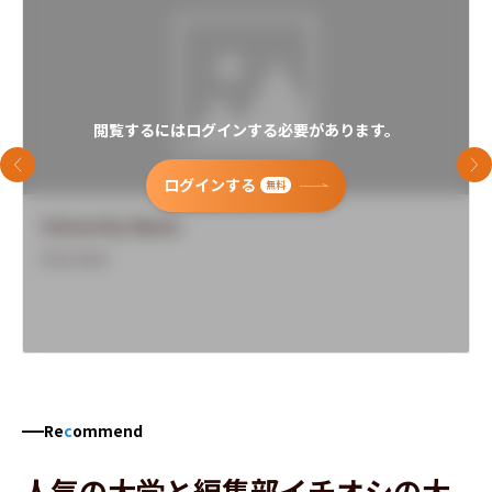
閲覧するにはログインする必要があります。
前のスライド
次
ログインする
無料
University Name
Overview
Re
c
ommend
人気の大学と編集部イチオシの大