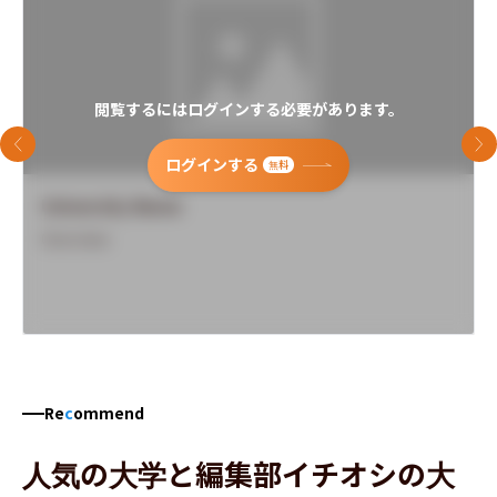
閲覧するにはログインする必要があります。
前のスライド
次
ログインする
無料
University Name
Overview
Re
c
ommend
人気の大学と編集部イチオシの大