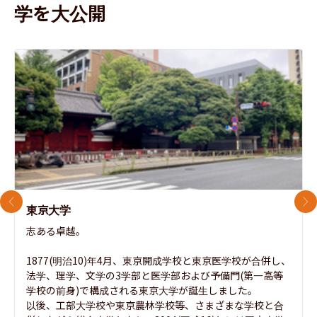
学を大公開
前のスライド
次
東京大学
志ある卓越。

1877(明治10)年4月、東京開成学校と東京医学校が合併し、
法学、理学、文学の3学部と医学部および予備門(第一高等
学校の前身)で構成される東京大学が誕生しました。

以後、工部大学校や東京農林学校等、さまざまな学校と合