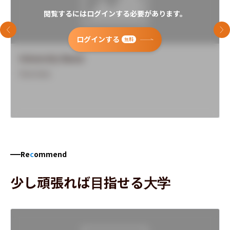
閲覧するにはログインする必要があります。
前のスライド
次
ログインする
無料
University Name
Overview
Re
c
ommend
少し頑張れば目指せる大学